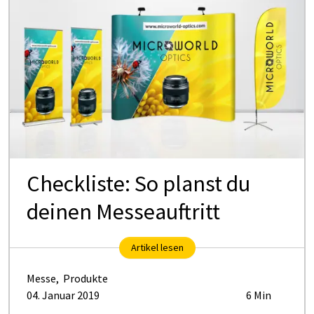
Check­lis­te: So planst du
dei­nen Mes­se­auf­tritt
Artikel lesen
Messe
,
Produkte
04. Januar 2019
6 Min