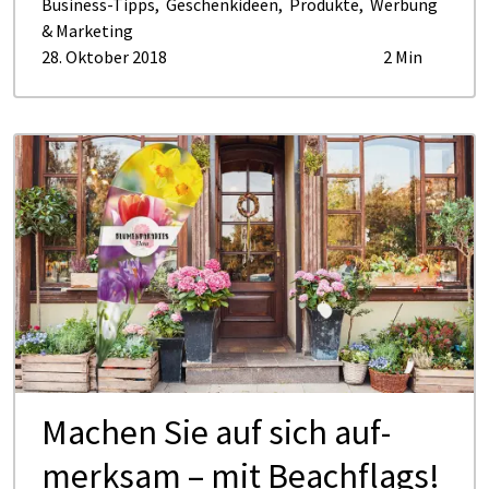
Business-Tipps
,
Geschenkideen
,
Produkte
,
Werbung
& Marketing
28. Oktober 2018
2 Min
Ma­chen Sie auf sich auf­
merk­sam – mit Beach­flags!