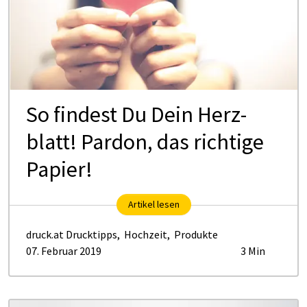
So fin­dest Du Dein Herz­
blatt! Par­don, das rich­ti­ge
Pa­pier!
Artikel lesen
druck.at Drucktipps
,
Hochzeit
,
Produkte
07. Februar 2019
3 Min