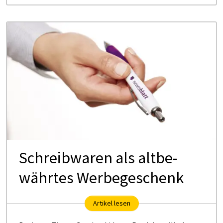
Schreib­wa­ren als alt­be­
währ­tes Wer­be­ge­schenk
Artikel lesen