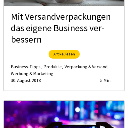
Mit Ver­sand­ver­pa­ckun­gen
das ei­ge­ne Busi­ness ver­
bes­sern
Artikel lesen
Business-Tipps
,
Produkte
,
Verpackung & Versand
,
Werbung & Marketing
30. August 2018
5 Min