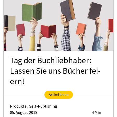
Tag der Buch­lieb­ha­ber:
Las­sen Sie uns Bü­cher fei­
ern!
Artikel lesen
Produkte
,
Self-Publishing
05. August 2018
4 Min