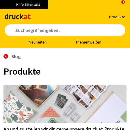
Hilfe & Kontakt
Pro­duk­te
Neu­hei­ten
The­men­wel­ten
Blog
Produkte
Ab und zu stellen wir dir gerne unsere druck.at Produkte