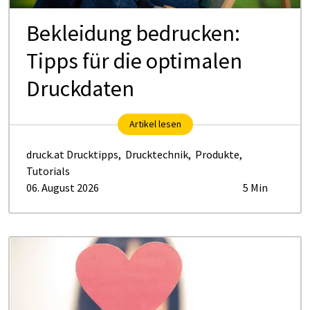
Be­klei­dung be­dru­cken:
Tipps für die op­ti­ma­len
Druck­da­ten
Artikel lesen
druck.at Drucktipps
,
Drucktechnik
,
Produkte
,
Tutorials
06. August 2026
5 Min