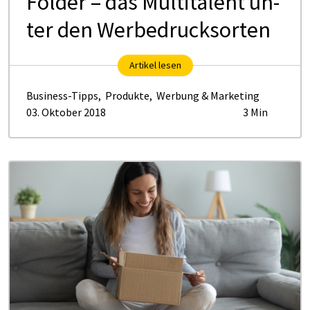
Fol­der – das Mul­ti­ta­lent un­
ter den Wer­be­drucks­or­ten
Artikel lesen
Business-Tipps
,
Produkte
,
Werbung & Marketing
03. Oktober 2018
3 Min