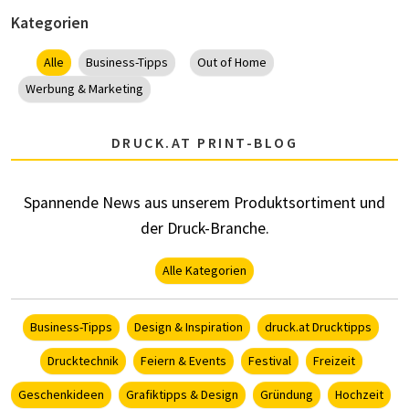
Kategorien
Alle
Business-Tipps
Out of Home
Werbung & Marketing
DRUCK.AT PRINT-BLOG
Spannende News aus unserem Produktsortiment und
der Druck-Branche.
Alle Kategorien
Business-Tipps
Design & Inspiration
druck.at Drucktipps
Drucktechnik
Feiern & Events
Festival
Freizeit
Geschenkideen
Grafiktipps & Design
Gründung
Hochzeit