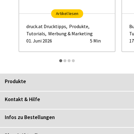
Artikel lesen
druck.at Drucktipps
,
Produkte
,
Bu
Tutorials
,
Werbung & Marketing
Tu
01. Juni 2026
5 Min
17
Produkte
Kontakt & Hilfe
Infos zu Bestellungen