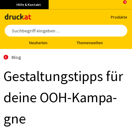
Hilfe & Kontakt
Pro­duk­te
Neu­hei­ten
The­men­wel­ten
Blog
Ge­stal­tungs­tipps für
dei­ne OOH-Kam­pa­
gne