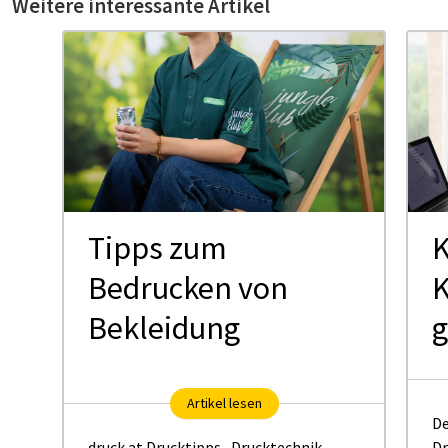
Weitere interessante Artikel
Tipps zum
K
Bedrucken von
K
Bekleidung
g
Artikel lesen
De
druck.at Drucktipps
,
Drucktechnik
,
Dr