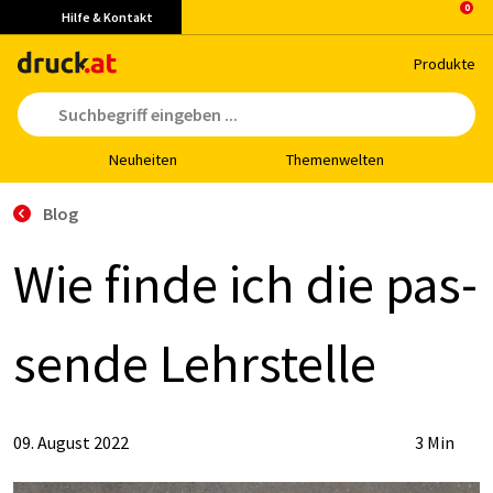
Hilfe & Kontakt
Pro­duk­te
Neu­hei­ten
The­men­wel­ten
Blog
Wie fin­de ich die pas­
sen­de Lehr­stel­le
09. August 2022
3 Min