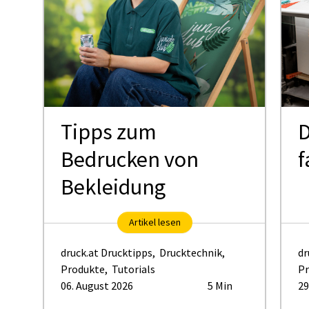
Tipps zum
D
Bedrucken von
f
Bekleidung
Artikel lesen
druck.at Drucktipps
,
Drucktechnik
,
dr
Produkte
,
Tutorials
Pr
06. August 2026
5 Min
29