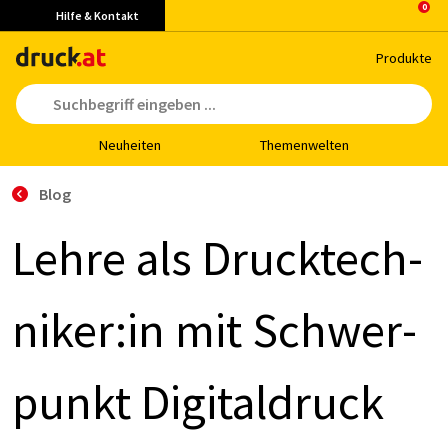
Hilfe & Kontakt
Pro­duk­te
Neu­hei­ten
The­men­wel­ten
Blog
Leh­re als Druck­tech­
ni­ker:in mit Schwer­
punkt Di­gi­tal­druck