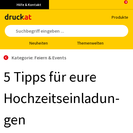
Hilfe & Kontakt
Pro­duk­te
Neu­hei­ten
The­men­wel­ten
Kategorie: Feiern & Events
5 Tipps für eu­re
Hoch­zeits­ein­la­dun­
gen