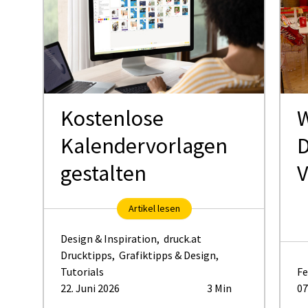
Kostenlose
W
Kalendervorlagen
D
gestalten
V
Artikel lesen
Design & Inspiration
,
druck.at
Drucktipps
,
Grafiktipps & Design
,
Tutorials
Fe
22. Juni 2026
3 Min
07