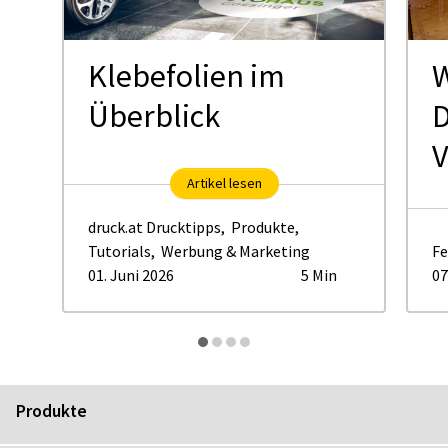
Klebefolien im
W
Überblick
D
V
Artikel lesen
druck.at Drucktipps
,
Produkte
,
Tutorials
,
Werbung & Marketing
Fe
01. Juni 2026
5 Min
07
Produkte