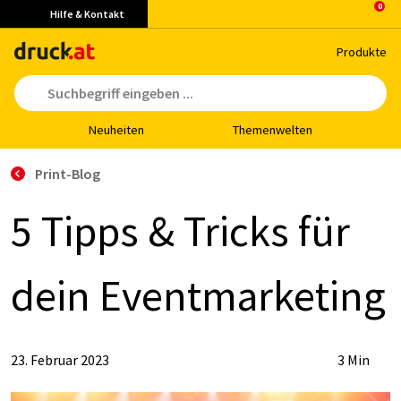
Hilfe & Kontakt
Pro­duk­te
Neu­hei­ten
The­men­wel­ten
Print-Blog
5 Tipps & Tricks für
dein Event­mar­ke­ting
23. Februar 2023
3 Min