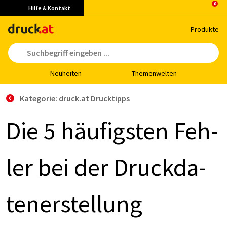
Hilfe & Kontakt
Pro­duk­te
Neu­hei­ten
The­men­wel­ten
Kategorie: druck.at Drucktipps
Die 5 häu­figs­ten Feh­
ler bei der Druck­da­
ten­er­stel­lung