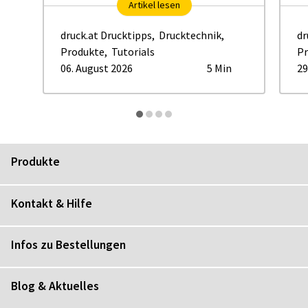
Artikel lesen
druck.at Drucktipps
,
Drucktechnik
,
dr
Produkte
,
Tutorials
Pr
06. August 2026
5 Min
29
Produkte
Kontakt & Hilfe
Infos zu Bestellungen
Blog & Aktuelles