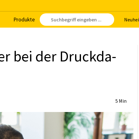
Pro­duk­te
Neu­hei
ler bei der Druck­da­
5 Min