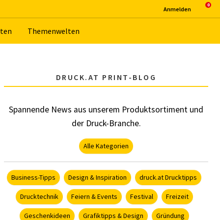
An­mel­den
­ten
The­men­wel­ten
DRUCK.AT PRINT-BLOG
Spannende News aus unserem Produktsortiment und
der Druck-Branche.
Alle Kategorien
Business-Tipps
Design & Inspiration
druck.at Drucktipps
Drucktechnik
Feiern & Events
Festival
Freizeit
Geschenkideen
Grafiktipps & Design
Gründung