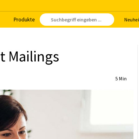
Pro­duk­te
Neu­hei
ct Mai­lings
5 Min