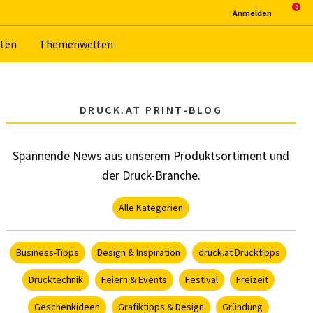
An­mel­den
­ten
The­men­wel­ten
DRUCK.AT PRINT-BLOG
Spannende News aus unserem Produktsortiment und
der Druck-Branche.
Alle Kategorien
Business-Tipps
Design & Inspiration
druck.at Drucktipps
Drucktechnik
Feiern & Events
Festival
Freizeit
Geschenkideen
Grafiktipps & Design
Gründung