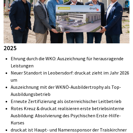
2025
Ehrung durch die WKO: Auszeichnung für herausragende
Leistungen
Neuer Standort in Leobersdorf:
druck.at
zieht im Jahr 2026
um
Auszeichnung mit der WKNÖ-Ausbildertrophy als Top-
Ausbildungsbetrieb
Erneute Zertifizierung
als ös­ter­rei­chi­scher Leit­be­trieb
Rotes Kreuz &
druck.at
realisieren erste betriebsinterne
Ausbildung: Absolvierung des Psychischen Erste-Hilfe-
Kurses
druck.at ist Haupt- und Namenssponsor der Traiskirchner