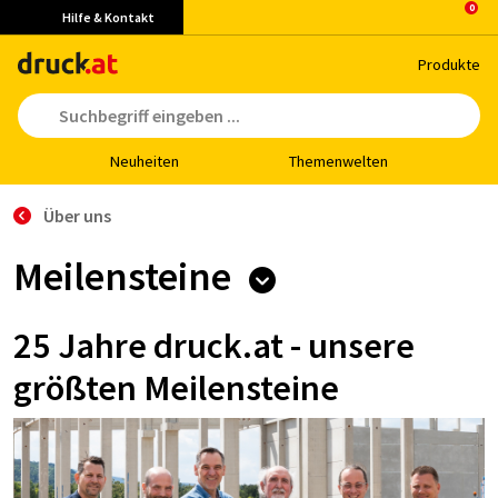
Hilfe & Kontakt
Pro­duk­te
Neu­hei­ten
The­men­wel­ten
Über uns
Meilensteine
25 Jahre druck.at - unsere
größten Meilensteine