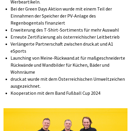
Werbeartikeln.
Bei der Green Days Aktion wurde mit einem Teil der
Einnahmen der Speicher der PV-Anlage des
Regenbogentals finanziert
Erweiterung des T-Shirt-Sortiments für mehr Auswahl
Erneute Zertifizierung
als ös­ter­rei­chi­scher Leit­be­trieb
Verlängerte Partnerschaft zwischen
druck.at
und A1
eSports
Launching von Meine-Rückwand.at für maßgeschneiderte
Rückwände und Wandbilder für Küchen, Bäder und
Wohnräume
druck.at
wurde mit dem Österreichischen Umweltzeichen
ausgezeichnet.
Kooperation mit dem Band Fußball Cup 2024