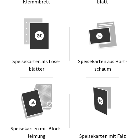
Klemm­brett
blatt
Spei­se­kar­ten als Lo­se­
Spei­se­kar­ten aus Hart­
blät­ter
schaum
Spei­se­kar­ten mit Block­
lei­mung
Spei­se­kar­ten mit Falz