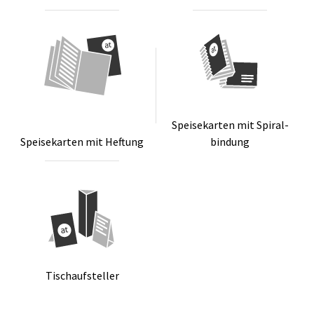
Spei­se­kar­ten mit Spi­ral­
Spei­se­kar­ten mit Hef­tung
bin­dung
Tischauf­stel­ler