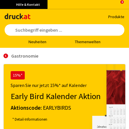
Hilfe & Kontakt
Pro­duk­te
Neu­hei­ten
The­men­wel­ten
Gastronomie
15%*
Sparen Sie nur jetzt 15%* auf Kalender
Early Bird Kalender Aktion
Aktionscode:
EARLYBIRDS
* Detail-Informationen