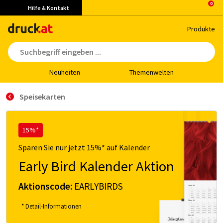
Hilfe & Kontakt
Pro­duk­te
Neu­hei­ten
The­men­wel­ten
Speisekarten
15%*
Sparen Sie nur jetzt 15%* auf Kalender
Early Bird Kalender Aktion
Aktionscode:
EARLYBIRDS
* Detail-Informationen