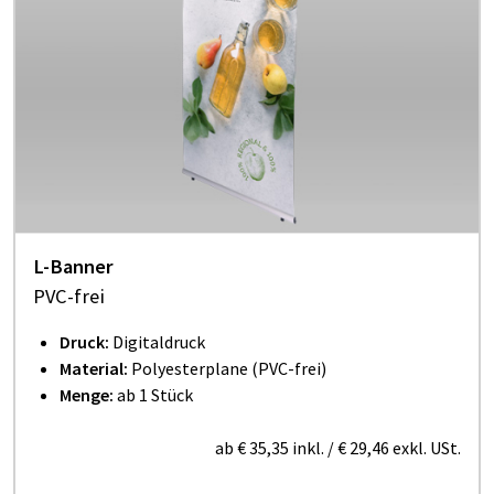
L-Banner
PVC-frei
Druck:
Digitaldruck
Material:
Polyesterplane (PVC-frei)
Menge:
ab 1 Stück
ab
€ 35,35
inkl.
/
€ 29,46
exkl. USt.