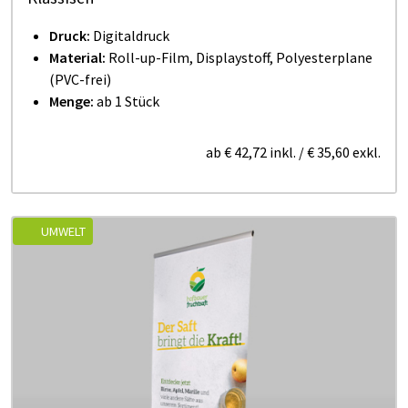
Druck:
Digitaldruck
Material:
Roll-up-Film, Displaystoff,
Polyesterplane
(PVC-frei)
Menge:
ab 1 Stück
ab
€ 42,72
inkl.
/
€ 35,60
exkl.
UMWELT