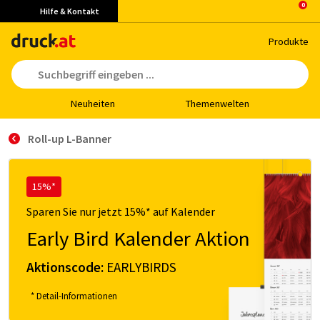
Hilfe & Kontakt
Pro­duk­te
Neu­hei­ten
The­men­wel­ten
Roll-up L-Banner
15%*
Sparen Sie nur jetzt 15%* auf Kalender
Early Bird Kalender Aktion
Aktionscode:
EARLYBIRDS
* Detail-Informationen