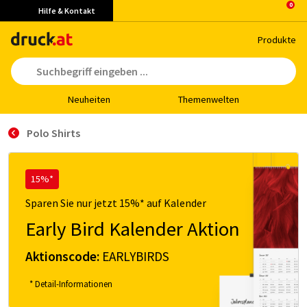
Hilfe & Kontakt
Pro­duk­te
Neu­hei­ten
The­men­wel­ten
Polo Shirts
15%*
Sparen Sie nur jetzt 15%* auf Kalender
Early Bird Kalender Aktion
Aktionscode:
EARLYBIRDS
* Detail-Informationen