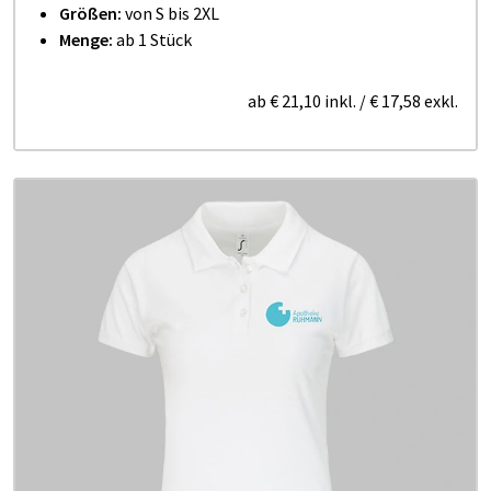
Größen:
von S bis 2XL
Menge:
ab 1 Stück
ab
€ 21,10
inkl.
/
€ 17,58
exkl.