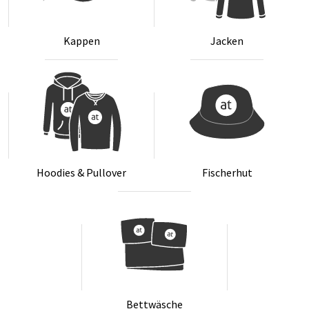
Kap­pen
Ja­cken
Hoo­dies & Pull­over
Fi­scher­hut
Bett­wä­sche