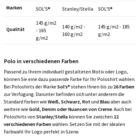
Marken
SOL'S®
Stanley/Stella
SOL'S®
145 g/m2
140 g/m2 -
145 g/m2 - 185
Qualität
- 165
160 g/m2
g/m2
g/m2
Polo in verschiedenen Farben
Passend zu Ihrem individuell gestalteten Motiv oder Logo,
können Sie eine dazu passende Farbe für Ihr Poloshirt wählen.
Bei Poloshirts der Marke
Sol’s®
stehen Ihnen bis zu
26 Farben
zur Verfügung. Darunter befinden sich unter anderem die
Standard Farben wie
Weiß
,
Schwarz
,
Rot
und
Blau
aber auch
weitere wie
Gold, Denim oder Nuancen von Creme
. Auch bei
Poloshirts von
Stanley/Stella
können Sie zwischen
22
verschiedenen Farben
wählen. Setzen Sie mit der idealen
Farbwahl Ihr Logo perfekt in Szene.