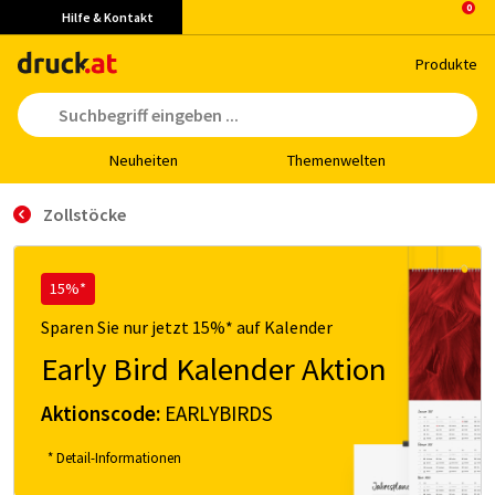
Hilfe & Kontakt
Pro­duk­te
Neu­hei­ten
The­men­wel­ten
Zollstöcke
15%*
Sparen Sie nur jetzt 15%* auf Kalender
Early Bird Kalender Aktion
Aktionscode:
EARLYBIRDS
* Detail-Informationen