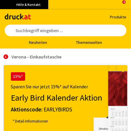
Hilfe & Kontakt
Pro­duk­te
Neu­hei­ten
The­men­wel­ten
Verona - Einkaufstasche
15%*
Sparen Sie nur jetzt 15%* auf Kalender
Early Bird Kalender Aktion
Aktionscode:
EARLYBIRDS
* Detail-Informationen