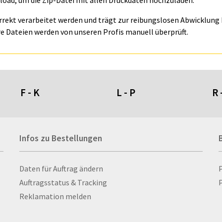
oad, um die Zip-Datei mit allen Druckdaten hochzuladen.
orrekt verarbeitet werden und trägt zur reibungslosen Abwicklung I
e Dateien werden von unseren Profis manuell überprüft.
F - K
L - P
R 
Fahnen- und Wimpelketten
L-Banner
Ra
Infos zu Bestellungen
Fahnensysteme
Lampen
Re
Faltschilder / Nasenschilder
Lanyards & Schlüsselbänder
Re
atten
Feuerzeuge
Laptoptaschen & -
Ri
Infos zu Bestellungen
Daten für Auftrag ändern
nn­rah­
Fischerhut
rucksäcke
Ro
Auftragsstatus & Tracking
P
Flachmänner
Lautsprecher
Ru
Reklamation melden
Flaschen
Leinwand
Ru
Flaschenbanderolen
Lesezeichen
Sc