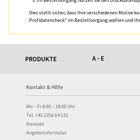
Im Bestellvorgang nutzen Sie den Druckdatenupl
Dies stellt sicher, dass Ihre verschiedenen Motive k
Profidatencheck" im Bestellvorgang wählen und Ihr
A - E
PRODUKTE
Acrylschilder
Kontakt & Hilfe
Anti-Stressbälle
Allwetterplakate
Aluminium-Verbundpl
Kontakt & Hilfe
Mo – Fr 8:00 – 18:00 Uhr
Alu­mi­ni­um-Tex­til­spa
Tel. +43 2256 64 131
men
Kontakt
Aufkleber
Angebotsformular
Auszeichnungen