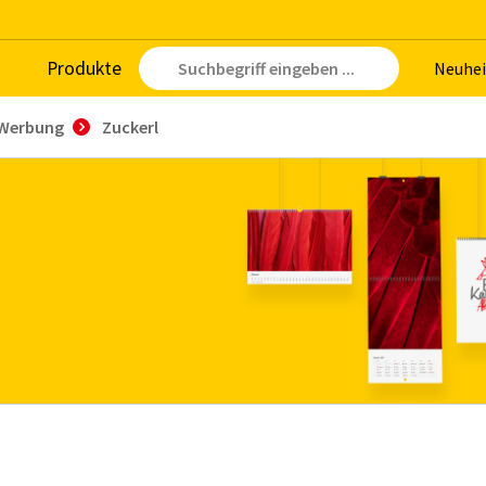
Pro­duk­te
Neu­hei
Werbung
Zuckerl