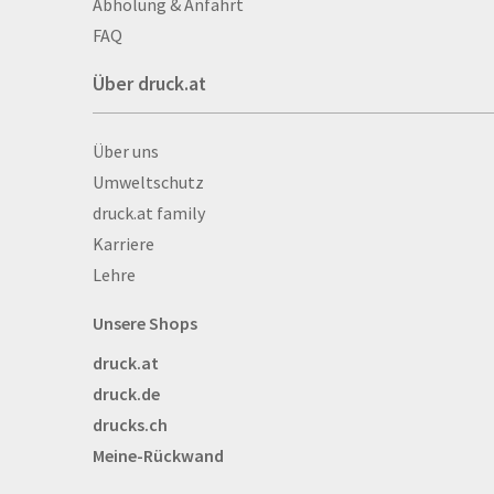
Abholung & Anfahrt
Autogrammkarten
FAQ
Backlight
Über druck.at
Banner
Basketbälle
Über druck.at
Über uns
Beachflags
Umweltschutz
Becher
druck.at family
Bekleidung
Karriere
Bestecktaschen
Lehre
Bettwäsche
Blöcke
Unsere Shops
Briefpapier
druck.at
Broschüren
druck.de
Buttons
drucks.ch
Bälle
Meine-Rückwand
Bücher
CAD-Baupläne