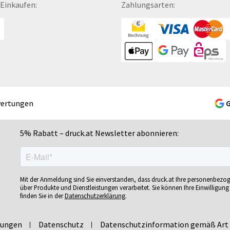
 Einkaufen:
Zahlungsarten:
Gelschreiber
Namensschilder
Se
Gepäckanhänger
Notizbücher
Si
Geschenk-Sets
Ohrstöpsel
Si
Geschenkband
Ordner
Si
Geschenkboxen
POS-Displays
So
Geschenkkartons
PVC-Hartschaumplatten
So
Geschenkpapier
Paketklebebänder
So
wertungen
Getränkebecher
Papierbanderolen
Sn
Getränkedosen
Papiertragetaschen
Sp
5% Rabatt – druck.at Newsletter abonnieren:
ren
Glastrophäen
Pappfiguren
Sp
Gläser
Personalisierte Postkarten
Sp
bän­
Grußkarten
Pins
Sp
Mit der Anmeldung sind Sie einverstanden, dass druck.at Ihre personenbezo
Gutscheine
Plakate
Sp
über Produkte und Dienstleistungen verarbeitet. Sie können Ihre Einwilligung 
finden Sie in der
Datenschutzerklärung
.
Gutscheinhefte
Plakatwände
Sp
Gutscheinhüllen
Planobögen
St
lungen
Datenschutz
Datenschutzinformation gemäß Art 
Haftnotizen
Plastikkarten
St