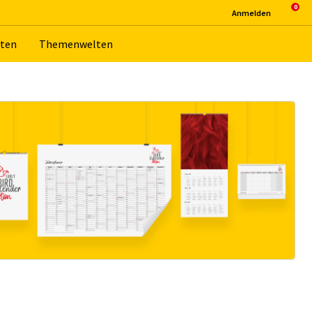
An­mel­den
­ten
The­men­wel­ten