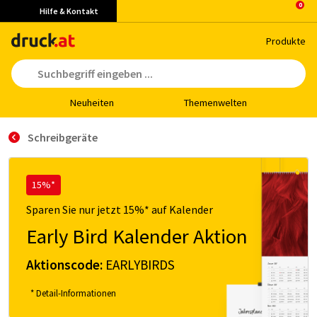
Hilfe & Kontakt
Pro­duk­te
Neu­hei­ten
The­men­wel­ten
Schreibgeräte
15%*
Sparen Sie nur jetzt 15%* auf Kalender
Early Bird Kalender Aktion
Aktionscode:
EARLYBIRDS
* Detail-Informationen