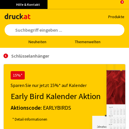
Hilfe & Kontakt
Pro­duk­te
Neu­hei­ten
The­men­wel­ten
Schlüsselanhänger
15%*
Sparen Sie nur jetzt 15%* auf Kalender
Early Bird Kalender Aktion
Aktionscode:
EARLYBIRDS
* Detail-Informationen