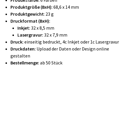
Produktfarbe:
6 Farben
Produktgröße (BxH):
68,6 x 14 mm
Produktgewicht
: 23 g
Druckformat (BxH):
Inkjet:
32 x 8,5 mm
Lasergravur:
32 x 7,9 mm
Druck:
einseitig bedruckt, 4c Inkjet oder 1c Lasergravur
Druckdaten:
Upload der Daten oder Design online
gestalten
Bestellmenge:
ab 50 Stück