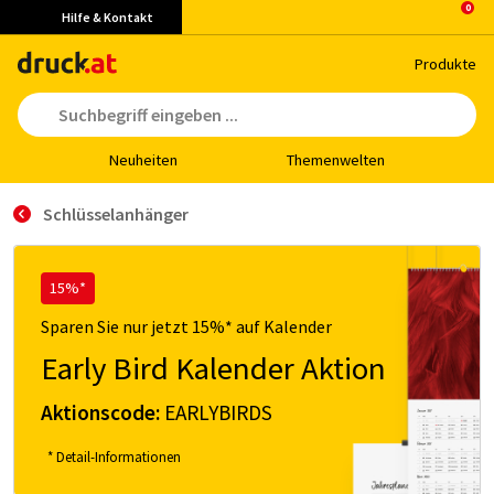
Hilfe & Kontakt
Pro­duk­te
Neu­hei­ten
The­men­wel­ten
Schlüsselanhänger
15%*
Sparen Sie nur jetzt 15%* auf Kalender
Early Bird Kalender Aktion
Aktionscode:
EARLYBIRDS
* Detail-Informationen