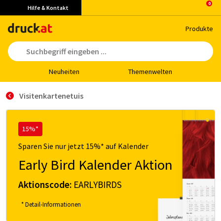
Hilfe & Kontakt
Pro­duk­te
Neu­hei­ten
The­men­wel­ten
Visitenkartenetuis
15%*
Sparen Sie nur jetzt 15%* auf Kalender
Early Bird Kalender Aktion
Aktionscode:
EARLYBIRDS
* Detail-Informationen