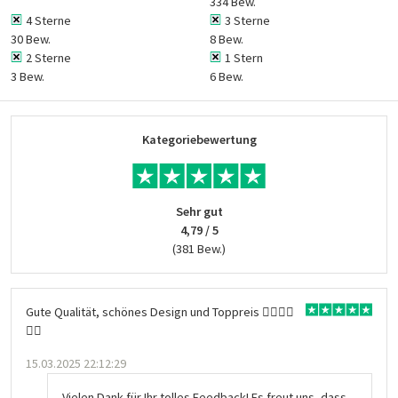
334 Bew.
4 Sterne
3 Sterne
30 Bew.
8 Bew.
2 Sterne
1 Stern
3 Bew.
6 Bew.
Kategoriebewertung
Sehr gut
4,79 / 5
(381 Bew.)
Gute Qualität, schönes Design und Toppreis 👍🏻👍🏻
👍🏻
15.03.2025 22:12:29
Vielen Dank für Ihr tolles Feedback! Es freut uns, dass