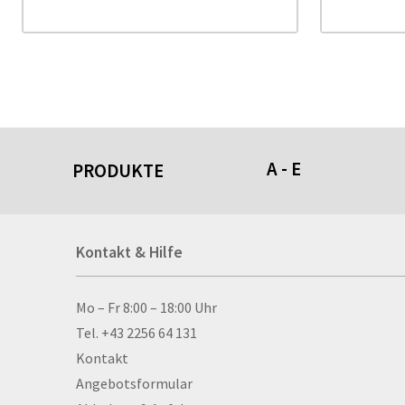
A - E
PRODUKTE
Acrylschilder
Kontakt & Hilfe
Anti-Stressbälle
Allwetterplakate
Aluminium-Verbundpl
Kontakt & Hilfe
Mo – Fr 8:00 – 18:00 Uhr
Alu­mi­ni­um-Tex­til­spa
Tel. +43 2256 64 131
men
Kontakt
Aufkleber
Angebotsformular
Auszeichnungen