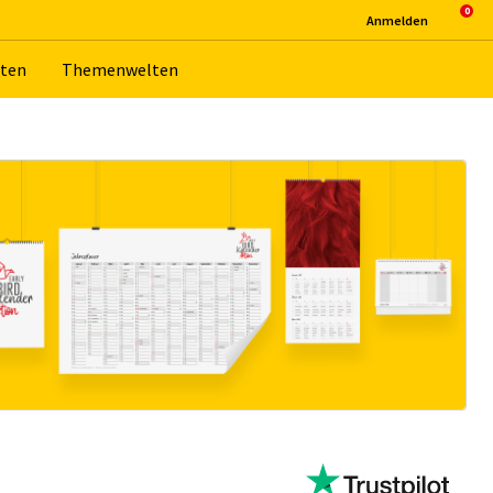
An­mel­den
­ten
The­men­wel­ten