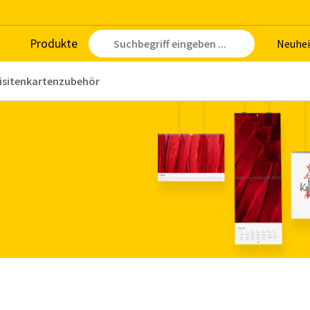
Pro­duk­te
Neu­hei
isitenkartenzubehör