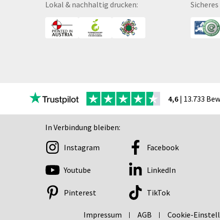
Lokal & nachhaltig drucken:
Sicheres
Canvas
Collegeblöcke
Coupon-Kalender
DISPA®-Papierplatte
Deckenhänger
Displaykarton
Displays
4,6
| 13.733 Be
Druckbleistift
DTF Druck
In Verbindung bleiben:
Durchschreibegarnitu
Instagram
Facebook
Echtglasschilder
Ein­lass- und Kon­troll­
Youtube
LinkedIn
der
Eintrittskarten
Pinterest
TikTok
Eiskratzer
Impressum
AGB
Cookie-Einstel
Ellipsenaufsteller