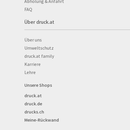
Abholung & Anfahrt
Autogrammkarten
FAQ
Backlight
Über druck.at
Banner
Basketbälle
Über druck.at
Über uns
Beachflags
Umweltschutz
Becher
druck.at family
Bekleidung
Karriere
Bestecktaschen
Lehre
Bettwäsche
Blöcke
Unsere Shops
Briefpapier
druck.at
Broschüren
druck.de
Buttons
drucks.ch
Bälle
Meine-Rückwand
Bücher
CAD-Baupläne