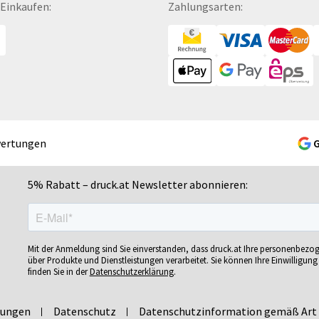
 Einkaufen:
Zahlungsarten:
Gelschreiber
Namensschilder
Se
Gepäckanhänger
Notizbücher
Si
Geschenk-Sets
Ohrstöpsel
Si
Geschenkband
Ordner
Si
Geschenkboxen
POS-Displays
So
Geschenkkartons
PVC-Hartschaumplatten
So
Geschenkpapier
Paketklebebänder
So
wertungen
Getränkebecher
Papierbanderolen
Sn
Getränkedosen
Papiertragetaschen
Sp
5% Rabatt – druck.at Newsletter abonnieren:
ren
Glastrophäen
Pappfiguren
Sp
Gläser
Personalisierte Postkarten
Sp
bän­
Grußkarten
Pins
Sp
Mit der Anmeldung sind Sie einverstanden, dass druck.at Ihre personenbezo
Gutscheine
Plakate
Sp
über Produkte und Dienstleistungen verarbeitet. Sie können Ihre Einwilligung 
finden Sie in der
Datenschutzerklärung
.
Gutscheinhefte
Plakatwände
Sp
Gutscheinhüllen
Planobögen
St
lungen
Datenschutz
Datenschutzinformation gemäß Art 
Haftnotizen
Plastikkarten
St