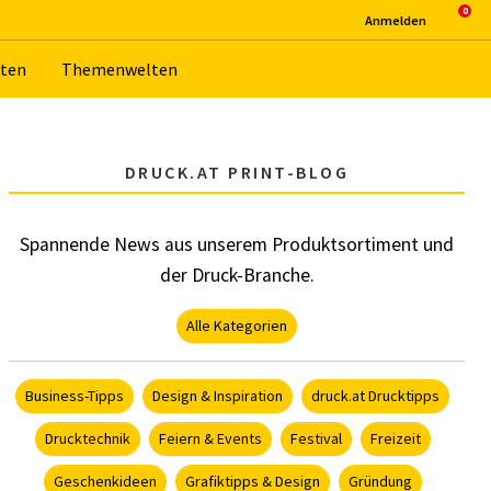
An­mel­den
­ten
The­men­wel­ten
DRUCK.AT PRINT-BLOG
Spannende News aus unserem Produktsortiment und
der Druck-Branche.
Alle Kategorien
Business-Tipps
Design & Inspiration
druck.at Drucktipps
Drucktechnik
Feiern & Events
Festival
Freizeit
Geschenkideen
Grafiktipps & Design
Gründung