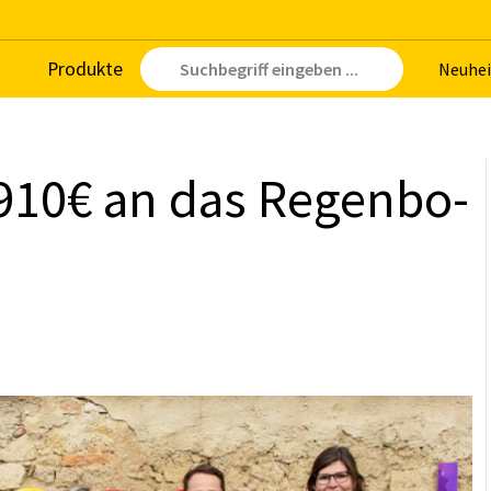
Pro­duk­te
Neu­hei
910€ an das Re­gen­bo­