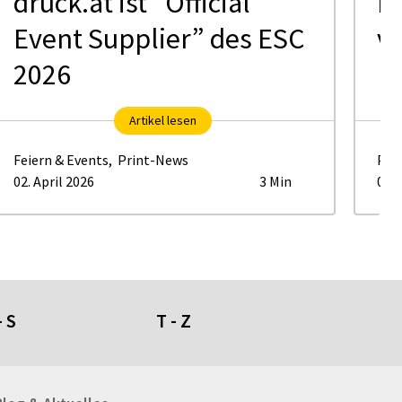
druck.at ist “Official
H
Event Supplier” des ESC
ve
2026
Artikel lesen
Feiern & Events
,
Print-News
Pri
02. April 2026
3 Min
05. 
- S
T - Z
umdüfte
Tafeln