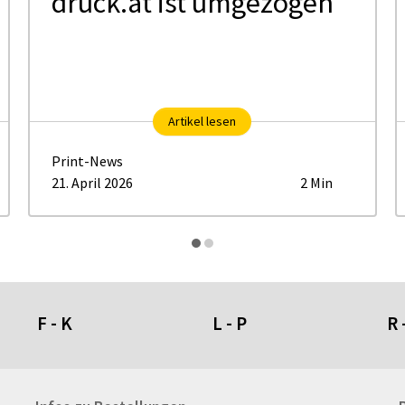
druck.at ist umgezogen
Artikel lesen
Print-News
21. April 2026
2 Min
F - K
L - P
R 
Fahnen- und Wimpelketten
L-Banner
Ra