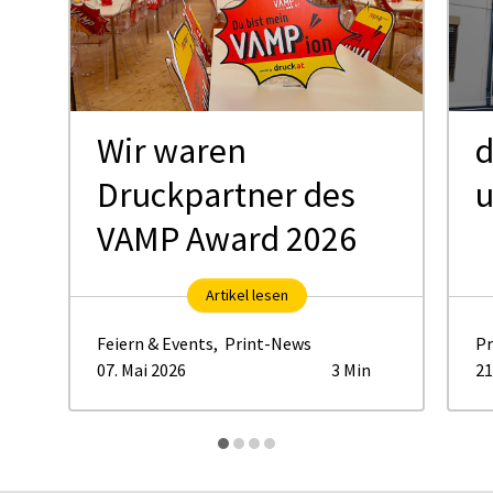
Wir waren
d
Druckpartner des
VAMP Award 2026
Artikel lesen
Feiern & Events
,
Print-News
Pr
07. Mai 2026
3 Min
21