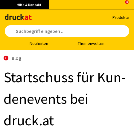
Hilfe & Kontakt
Pro­duk­te
Neu­hei­ten
The­men­wel­ten
Blog
Start­schuss für Kun­
de­nevents bei
druck.at