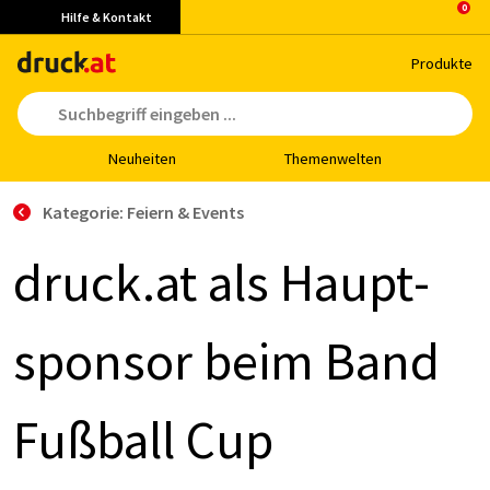
Hilfe & Kontakt
Pro­duk­te
Neu­hei­ten
The­men­wel­ten
Kategorie: Feiern & Events
druck.at als Haupt­
spon­sor beim Band
Fuß­ball Cup