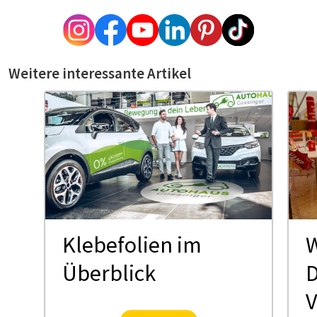
Weitere interessante Artikel
Klebefolien im
W
Überblick
D
V