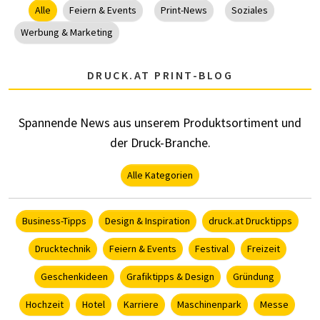
Alle
Feiern & Events
Print-News
Soziales
Werbung & Marketing
DRUCK.AT PRINT-BLOG
Spannende News aus unserem Produktsortiment und
der Druck-Branche.
Alle Kategorien
Business-Tipps
Design & Inspiration
druck.at Drucktipps
Drucktechnik
Feiern & Events
Festival
Freizeit
Geschenkideen
Grafiktipps & Design
Gründung
Hochzeit
Hotel
Karriere
Maschinenpark
Messe