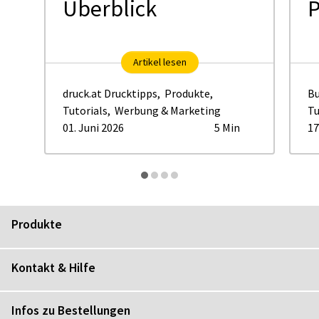
Überblick
P
Artikel lesen
druck.at Drucktipps
,
Produkte
,
Bu
Tutorials
,
Werbung & Marketing
Tu
01. Juni 2026
5 Min
17
Produkte
Kontakt & Hilfe
Infos zu Bestellungen