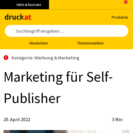
Hilfe & Kontakt
Pro­duk­te
Neu­hei­ten
The­men­wel­ten
Kategorie: Werbung & Marketing
Mar­ke­ting für Self-
Pu­blis­her
20. April 2022
3 Min