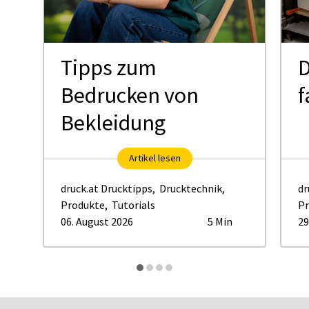
Tipps zum
D
Bedrucken von
f
Bekleidung
Artikel lesen
druck.at Drucktipps
,
Drucktechnik
,
dr
Produkte
,
Tutorials
Pr
06. August 2026
5 Min
29