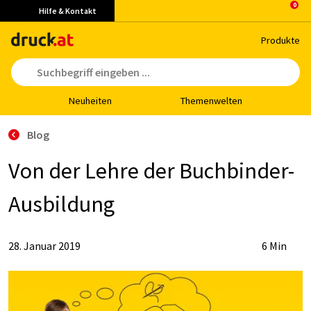
Hilfe & Kontakt
Pro­duk­te
Neu­hei­ten
The­men­wel­ten
Blog
Von der Leh­re der Buch­bin­der-
Aus­bil­dung
28. Januar 2019
6 Min