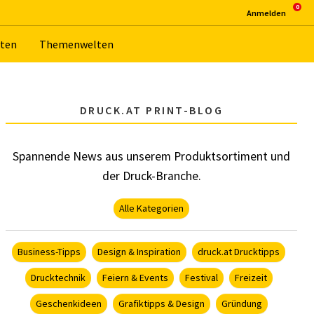
An­mel­den
­ten
The­men­wel­ten
DRUCK.AT PRINT-BLOG
Spannende News aus unserem Produktsortiment und
der Druck-Branche.
Alle Kategorien
Business-Tipps
Design & Inspiration
druck.at Drucktipps
Drucktechnik
Feiern & Events
Festival
Freizeit
Geschenkideen
Grafiktipps & Design
Gründung