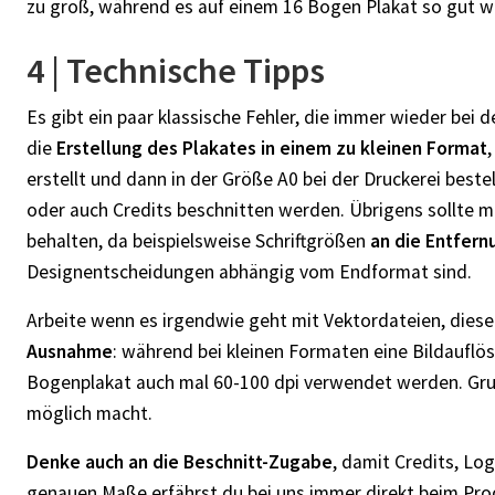
zu groß, während es auf einem 16 Bogen Plakat so gut w
4 |
Technische Tipps
Es gibt ein paar klassische Fehler, die immer wieder bei d
die
Erstellung des Plakates in einem zu kleinen Format
erstellt und dann in der Größe A0 bei der Druckerei beste
oder auch Credits beschnitten werden. Übrigens sollte 
behalten, da beispielsweise Schriftgrößen
an die Entfer
Designentscheidungen abhängig vom Endformat sind.
Arbeite wenn es irgendwie geht mit Vektordateien, diese 
Ausnahme
: während bei kleinen Formaten eine Bildauflö
Bogenplakat auch mal 60-100 dpi verwendet werden. Grund
möglich macht.
Denke auch an die Beschnitt-Zugabe
, damit Credits, Lo
genauen Maße erfährst du bei uns immer direkt beim Pro