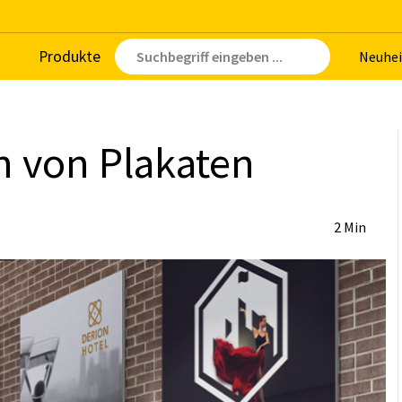
Pro­duk­te
Neu­hei
n von Pla­ka­ten
2 Min