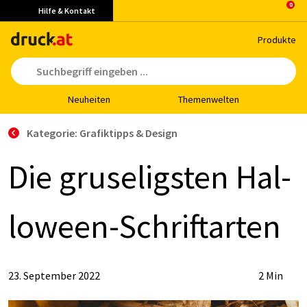
Hilfe & Kontakt
Pro­duk­te
Neu­hei­ten
The­men­wel­ten
Kategorie: Grafiktipps & Design
Die gru­se­ligs­ten Hal­
lo­ween-Schrift­ar­ten
23. September 2022
2 Min