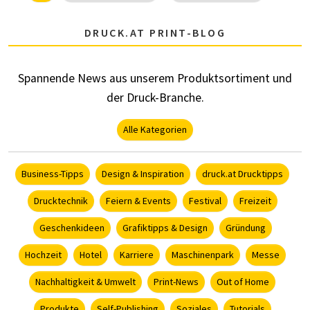
DRUCK.AT PRINT-BLOG
Spannende News aus unserem Produktsortiment und
der Druck-Branche.
Alle Kategorien
Business-Tipps
Design & Inspiration
druck.at Drucktipps
Drucktechnik
Feiern & Events
Festival
Freizeit
Geschenkideen
Grafiktipps & Design
Gründung
Hochzeit
Hotel
Karriere
Maschinenpark
Messe
Nachhaltigkeit & Umwelt
Print-News
Out of Home
Produkte
Self-Publishing
Soziales
Tutorials