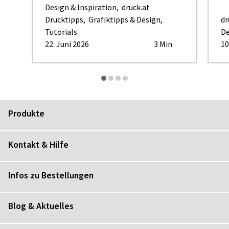
Design & Inspiration
,
druck.at
Drucktipps
,
Grafiktipps & Design
,
dr
Tutorials
De
22. Juni 2026
3 Min
10
Produkte
Kontakt & Hilfe
Infos zu Bestellungen
Blog & Aktuelles