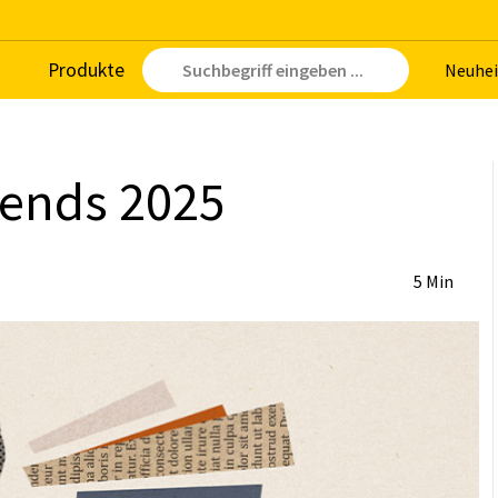
Pro­duk­te
Neu­hei
Trends 2025
5 Min