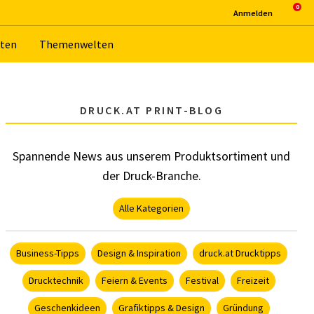
An­mel­den
­ten
The­men­wel­ten
DRUCK.AT PRINT-BLOG
Spannende News aus unserem Produktsortiment und
der Druck-Branche.
Alle Kategorien
Business-Tipps
Design & Inspiration
druck.at Drucktipps
Drucktechnik
Feiern & Events
Festival
Freizeit
Geschenkideen
Grafiktipps & Design
Gründung