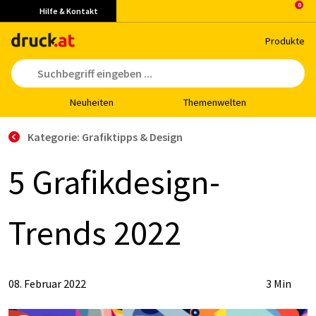
Hilfe & Kontakt
Pro­duk­te
Neu­hei­ten
The­men­wel­ten
Kategorie: Grafiktipps & Design
5 Gra­fik­de­sign-
Trends 2022
08. Februar 2022
3 Min