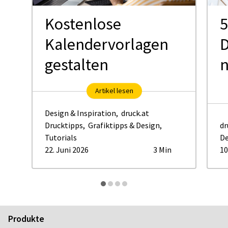
Kostenlose
5
Kalendervorlagen
D
gestalten
Artikel lesen
Design & Inspiration
,
druck.at
Drucktipps
,
Grafiktipps & Design
,
dr
Tutorials
De
22. Juni 2026
3 Min
10
Produkte