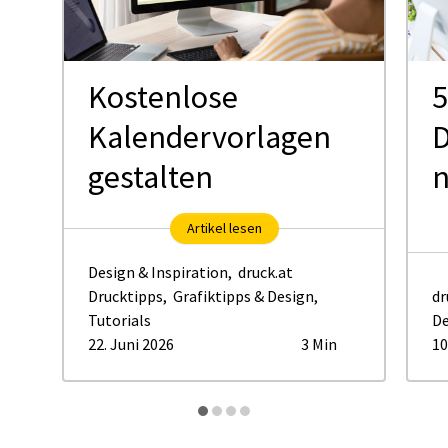
Kostenlose
5
Kalendervorlagen
D
gestalten
Artikel lesen
Design & Inspiration
,
druck.at
Drucktipps
,
Grafiktipps & Design
,
dr
Tutorials
De
22. Juni 2026
3 Min
10