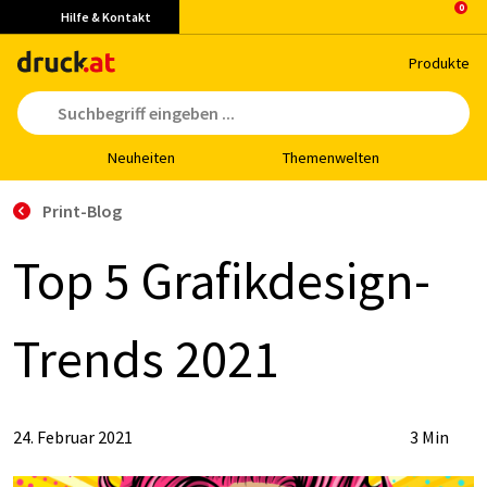
Hilfe & Kontakt
Pro­duk­te
Neu­hei­ten
The­men­wel­ten
Print-Blog
Top 5 Gra­fik­de­sign-
Trends 2021
24. Februar 2021
3 Min