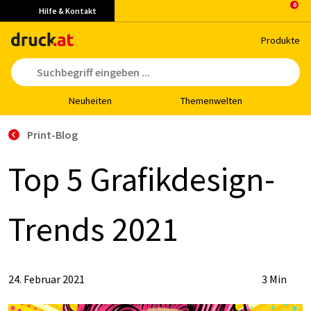
Hilfe & Kontakt
Pro­duk­te
Neu­hei­ten
The­men­wel­ten
Print-Blog
Top 5 Gra­fik­de­sign-
Trends 2021
24. Februar 2021
3 Min