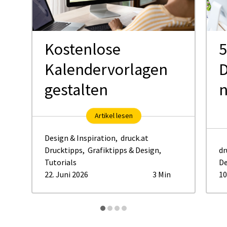
Kostenlose
5
Kalendervorlagen
D
gestalten
Artikel lesen
Design & Inspiration
,
druck.at
Drucktipps
,
Grafiktipps & Design
,
dr
Tutorials
De
22. Juni 2026
3 Min
10