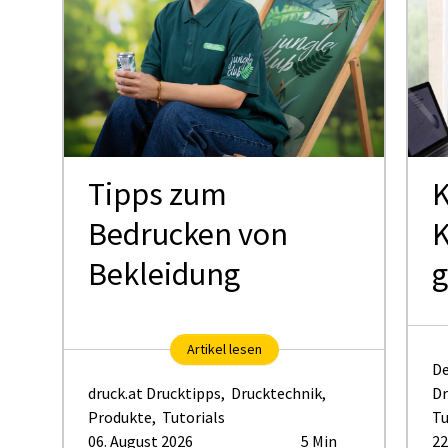
Tipps zum
K
Bedrucken von
K
Bekleidung
g
Artikel lesen
De
druck.at Drucktipps
,
Drucktechnik
,
Dr
Produkte
,
Tutorials
Tu
06. August 2026
5 Min
22