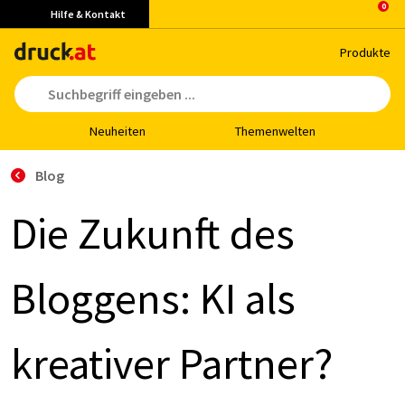
Hilfe & Kontakt
Pro­duk­te
Neu­hei­ten
The­men­wel­ten
Blog
Die Zu­kunft des
Blog­gens: KI als
krea­ti­ver Part­ner?