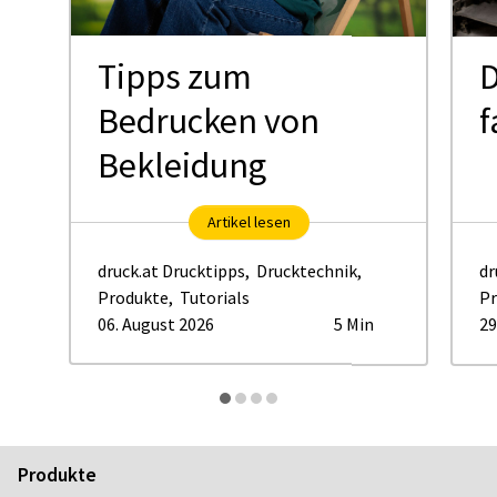
Tipps zum
D
Bedrucken von
f
Bekleidung
Artikel lesen
druck.at Drucktipps
,
Drucktechnik
,
dr
Produkte
,
Tutorials
Pr
06. August 2026
5 Min
29
Produkte