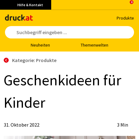
Hilfe & Kontakt
Pro­duk­te
Neu­hei­ten
The­men­wel­ten
Kategorie: Produkte
Ge­schenk­ide­en für
Kin­der
31. Oktober 2022
3 Min