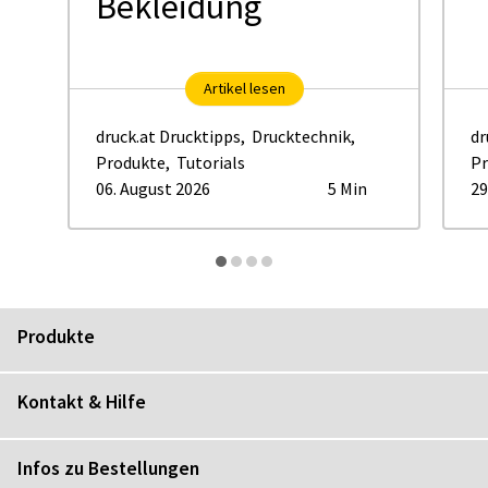
Bekleidung
Artikel lesen
druck.at Drucktipps
,
Drucktechnik
,
dr
Produkte
,
Tutorials
Pr
06. August 2026
5 Min
29
Produkte
Kontakt & Hilfe
Infos zu Bestellungen