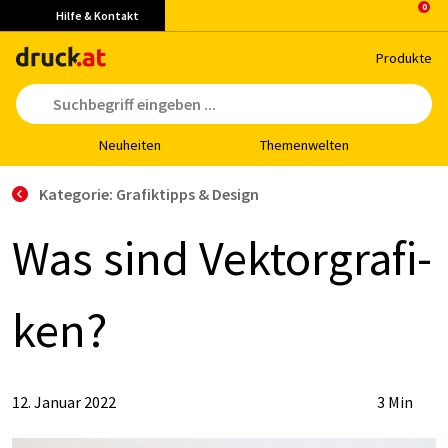
Hilfe & Kontakt
Pro­duk­te
Neu­hei­ten
The­men­wel­ten
Kategorie: Grafiktipps & Design
Was sind Vek­tor­gra­fi­
ken?
12. Januar 2022
3 Min