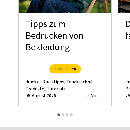
Tipps zum
D
Bedrucken von
f
Bekleidung
Artikel lesen
druck.at Drucktipps
,
Drucktechnik
,
dr
Produkte
,
Tutorials
Pr
06. August 2026
5 Min
29