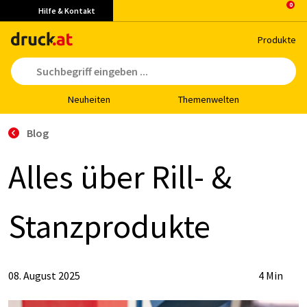
Hilfe & Kontakt
Pro­duk­te
Neu­hei­ten
The­men­wel­ten
Blog
Al­les über Rill- &
Stanz­pro­duk­te
08. August 2025
4 Min