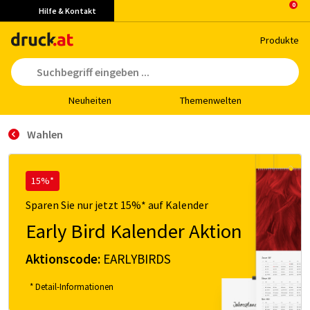
Hilfe & Kontakt
Pro­duk­te
Neu­hei­ten
The­men­wel­ten
Wahlen
15%*
Sparen Sie nur jetzt 15%* auf Kalender
Early Bird Kalender Aktion
Aktionscode:
EARLYBIRDS
* Detail-Informationen