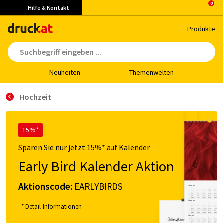
Hilfe & Kontakt
Pro­duk­te
Neu­hei­ten
The­men­wel­ten
Hochzeit
15%*
Sparen Sie nur jetzt 15%* auf Kalender
Early Bird Kalender Aktion
Aktionscode:
EARLYBIRDS
* Detail-Informationen