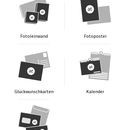
Fo­to­lein­wand
Fo­to­pos­ter
Glück­wunsch­kar­ten
Ka­len­der