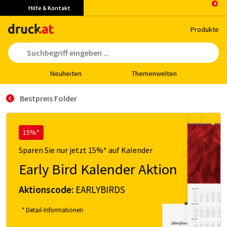
Hilfe & Kontakt
Pro­duk­te
Neu­hei­ten
The­men­wel­ten
Bestpreis Folder
15%*
Sparen Sie nur jetzt 15%* auf Kalender
Early Bird Kalender Aktion
Aktionscode:
EARLYBIRDS
* Detail-Informationen