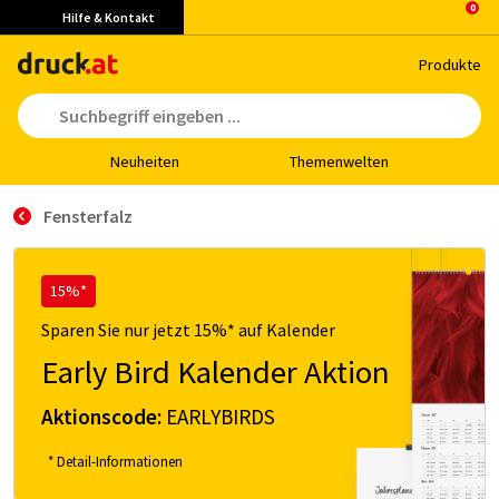
Hilfe & Kontakt
Pro­duk­te
Neu­hei­ten
The­men­wel­ten
Fensterfalz
15%*
Sparen Sie nur jetzt 15%* auf Kalender
Early Bird Kalender Aktion
Aktionscode:
EARLYBIRDS
* Detail-Informationen