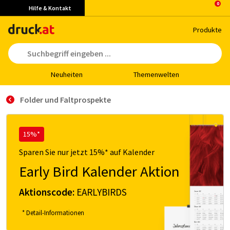
Hilfe & Kontakt
Pro­duk­te
Neu­hei­ten
The­men­wel­ten
Folder und Faltprospekte
15%*
Sparen Sie nur jetzt 15%* auf Kalender
Early Bird Kalender Aktion
Aktionscode:
EARLYBIRDS
* Detail-Informationen