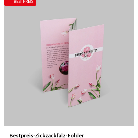
BESTPREIS
Bestpreis-Zickzackfalz-Folder