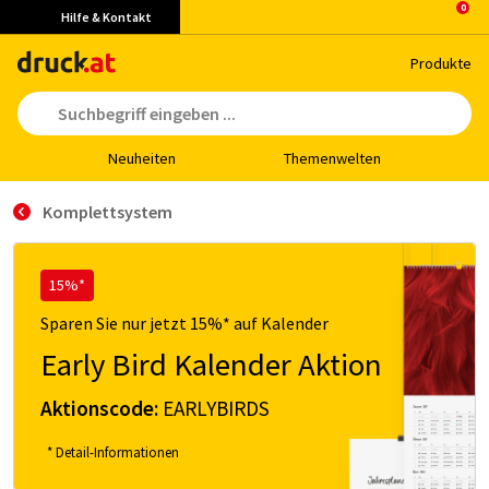
Hilfe & Kontakt
Pro­duk­te
Neu­hei­ten
The­men­wel­ten
Komplettsystem
15%*
Sparen Sie nur jetzt 15%* auf Kalender
Early Bird Kalender Aktion
Aktionscode:
EARLYBIRDS
* Detail-Informationen