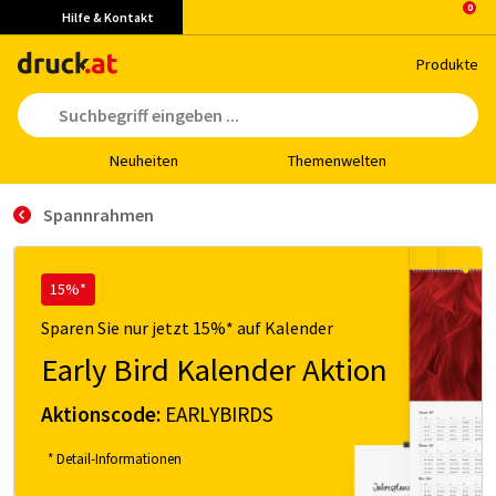
Hilfe & Kontakt
Pro­duk­te
Neu­hei­ten
The­men­wel­ten
Spannrahmen
15%*
Sparen Sie nur jetzt 15%* auf Kalender
Early Bird Kalender Aktion
Aktionscode:
EARLYBIRDS
* Detail-Informationen