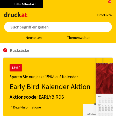
Hilfe & Kontakt
Pro­duk­te
Neu­hei­ten
The­men­wel­ten
Rucksäcke
15%*
Sparen Sie nur jetzt 15%* auf Kalender
Early Bird Kalender Aktion
Aktionscode:
EARLYBIRDS
* Detail-Informationen