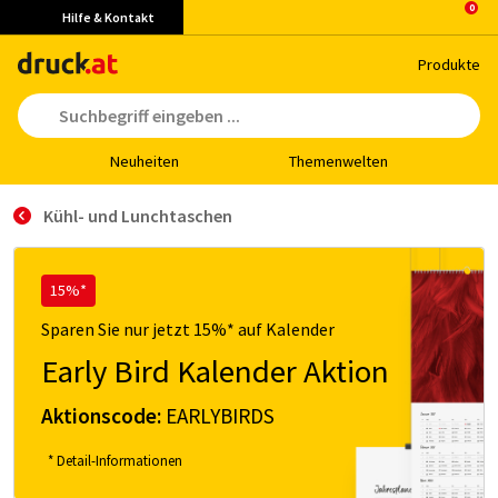
Hilfe & Kontakt
Pro­duk­te
Neu­hei­ten
The­men­wel­ten
Kühl- und Lunchtaschen
15%*
Sparen Sie nur jetzt 15%* auf Kalender
Early Bird Kalender Aktion
Aktionscode:
EARLYBIRDS
* Detail-Informationen