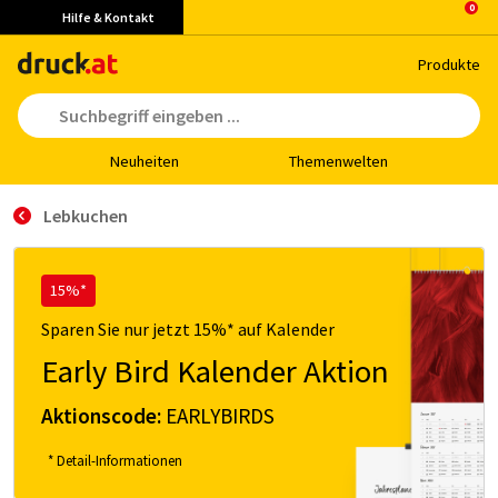
Hilfe & Kontakt
Pro­duk­te
Neu­hei­ten
The­men­wel­ten
Lebkuchen
15%*
Sparen Sie nur jetzt 15%* auf Kalender
Early Bird Kalender Aktion
Aktionscode:
EARLYBIRDS
* Detail-Informationen