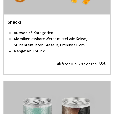
Snacks
Auswahl:
6 Kategorien
Klassiker:
essbare Werbemittel wie Kekse,
Studentenfutter, Brezeln, Erdnüsse u.v.m.
Menge:
ab 1 Stück
ab
€ -,--
inkl.
/
€ -,--
exkl. USt.