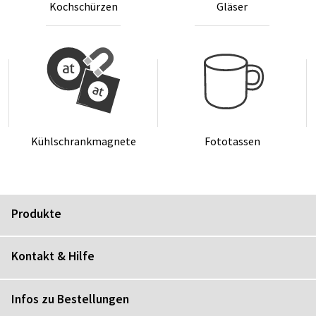
Koch­schür­zen
Glä­ser
Kühl­schrank­ma­gne­te
Fo­to­tas­sen
Produkte
Kontakt & Hilfe
Infos zu Bestellungen