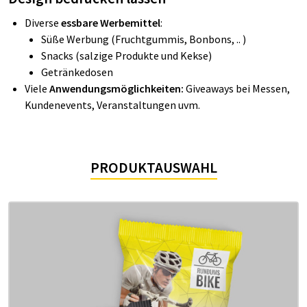
Diverse
essbare Werbemittel
:
Süße Werbung (Fruchtgummis, Bonbons, .. )
Snacks (salzige Produkte und Kekse)
Ge­trän­kedosen
Viele
Anwendungsmöglichkeiten:
Giveaways bei Messen,
Kundenevents, Veranstaltungen uvm.
PRO­­­DUK­T­AUS­­WAHL