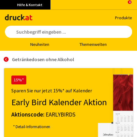
Hilfe & Kontakt
Pro­duk­te
Neu­hei­ten
The­men­wel­ten
Getränkedosen ohne Alkohol
15%*
Sparen Sie nur jetzt 15%* auf Kalender
Early Bird Kalender Aktion
Aktionscode:
EARLYBIRDS
* Detail-Informationen