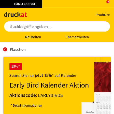
Hilfe & Kontakt
Pro­duk­te
Neu­hei­ten
The­men­wel­ten
Flaschen
15%*
Sparen Sie nur jetzt 15%* auf Kalender
Early Bird Kalender Aktion
Aktionscode:
EARLYBIRDS
* Detail-Informationen